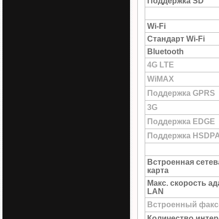
Поддержка SD
Wi-Fi
Стандарт Wi-Fi
Bluetooth
4G LTE
WiMAX
Поддержка GPRS
3G
Поддержка EDGE
Поддержка HSDP
Встроенная сетев
карта
Макс. скорость а
LAN
Встроенный факс
Количество инте