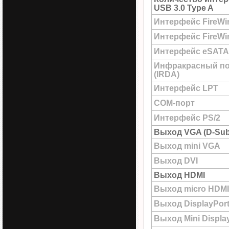
USB 3.0 Type A
Интерфейс FireWi
Интерфейс FireWir
Интерфейс eSATA
Инфракрасный п
(IRDA)
Интерфейс LPT
COM-порт
Интерфейс PS/2
Выход VGA (D-Sub
Выход mini VGA
Выход DVI
Выход HDMI
Выход micro HDMI
Выход DisplayPor
Выход Mini Displa