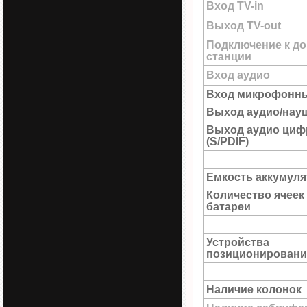
Вход TV-in
Выход TV-out
Подключение к до
станции
Вход аудио
Вход микрофонн
Выход аудио/нау
Выход аудио циф
(S/PDIF)
Емкость аккумуля
Количество ячеек
батареи
Устройства
позиционировани
Наличие колонок