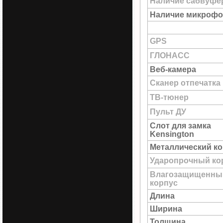
Наличие сабвуфе
Наличие микрофо
GPS
ГЛОНАСС
Веб-камера
Сканер отпечатка
ТВ-тюнер
Пульт ДУ
Слот для замка
Kensington
Металлический к
Ударопрочный ко
Влагозащищенны
корпус
Длина
Ширина
Толщина