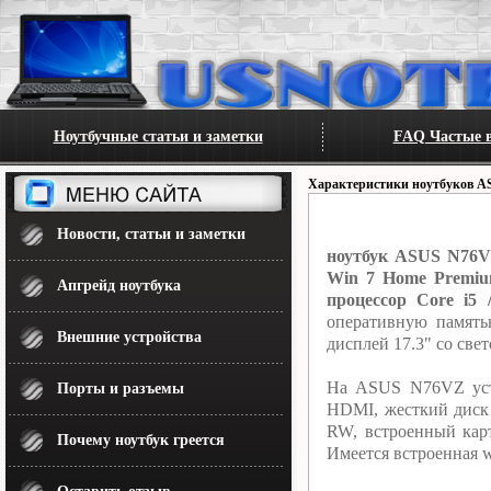
Ноутбучные статьи и заметки
FAQ Частые в
Характеристики ноутбуков A
Новости, статьи и заметки
ноутбук ASUS N76VZ
Win 7 Home Premium
Апгрейд ноутбука
процессор Core i5 
оперативную память
Внешние устройства
дисплей 17.3" со све
На ASUS N76VZ уста
Порты и разъемы
HDMI, жесткий диск 
RW, встроенный кар
Почему ноутбук греется
Имеется встроенная w