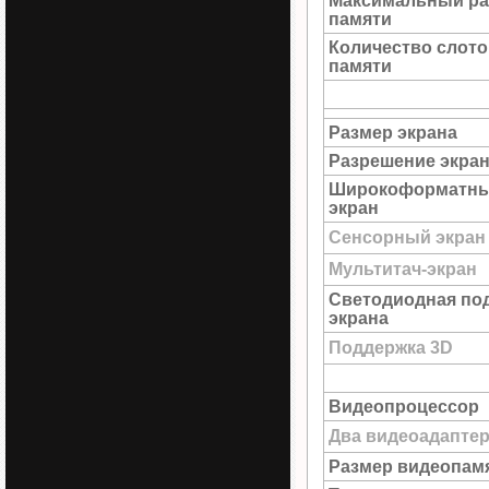
Максимальный ра
памяти
Количество слото
памяти
Размер экрана
Разрешение экра
Широкоформатн
экран
Сенсорный экран
Мультитач-экран
Светодиодная по
экрана
Поддержка 3D
Видеопроцессор
Два видеоадапте
Размер видеопам