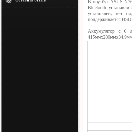
Оставить отзыв
В ноутбук ASUS N76V
Bluetooth устанавл
установлен, нет п
поддерживается HSD
Аккумулятор c 6 
мм
мм
м
415
х280
х34.9