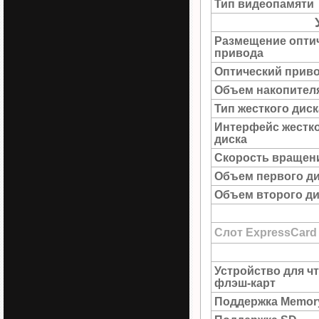
Тип видеопамяти
Размещение опти
привода
Оптический прив
Объем накопител
Тип жесткого диск
Интерфейс жестк
диска
Скорость вращен
Объем первого д
Объем второго ди
Слот ExpressCard
Устройство для ч
флэш-карт
Поддержка Memory