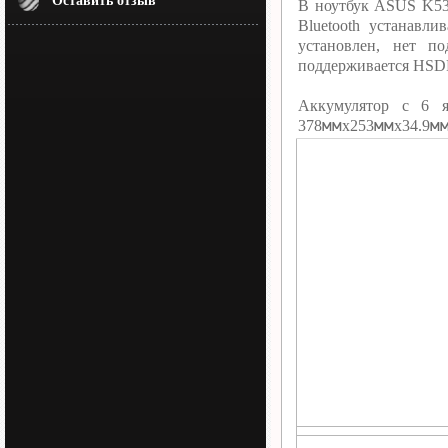
Оставить отзыв
В ноутбук ASUS K53T
Bluetooth устанавл
установлен, нет п
поддерживается HSD
Аккумулятор c 6 
мм
мм
м
378
х253
х34.9