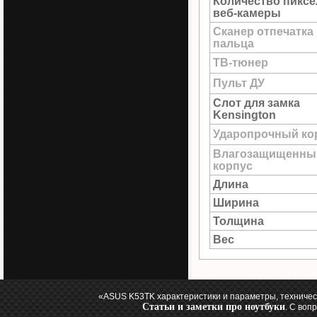
Количество пиксе
веб-камеры
Сканер отпечатка
пальца
ТВ-тюнер
Пульт ДУ
Слот для замка
Kensington
Ударопрочный ко
Влагозащищенны
корпус
Длина
Ширина
Толщина
Вес
«ASUS K53TK характеристики и параметры, техничес
Статьи и заметки про ноутбуки
. С воп