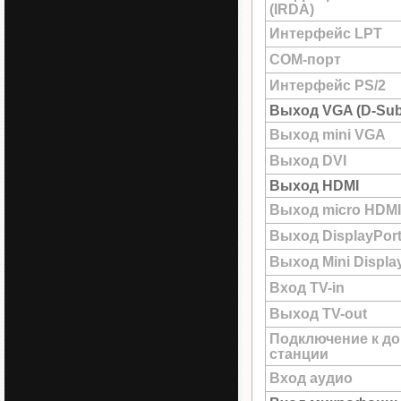
(IRDA)
Интерфейс LPT
COM-порт
Интерфейс PS/2
Выход VGA (D-Sub
Выход mini VGA
Выход DVI
Выход HDMI
Выход micro HDMI
Выход DisplayPor
Выход Mini Displa
Вход TV-in
Выход TV-out
Подключение к до
станции
Вход аудио