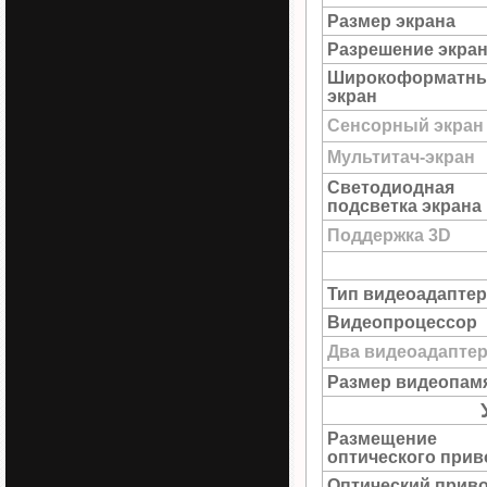
Размер экрана
Разрешение экра
Широкоформатн
экран
Сенсорный экран
Мультитач-экран
Светодиодная
подсветка экрана
Поддержка 3D
Тип видеоадаптер
Видеопроцессор
Два видеоадапте
Размер видеопам
Размещение
оптического прив
Оптический прив