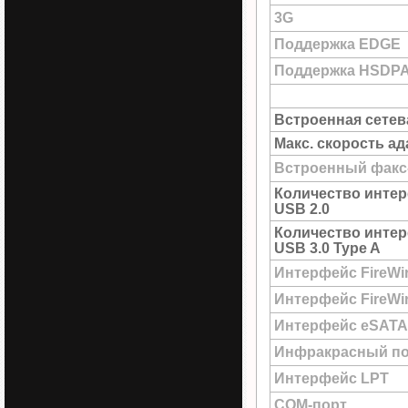
3G
Поддержка EDGE
Поддержка HSDP
Встроенная сетев
Макс. скорость а
Встроенный факс
Количество инте
USB 2.0
Количество инте
USB 3.0 Type A
Интерфейс FireWi
Интерфейс FireWir
Интерфейс eSATA
Инфракрасный по
Интерфейс LPT
COM-порт