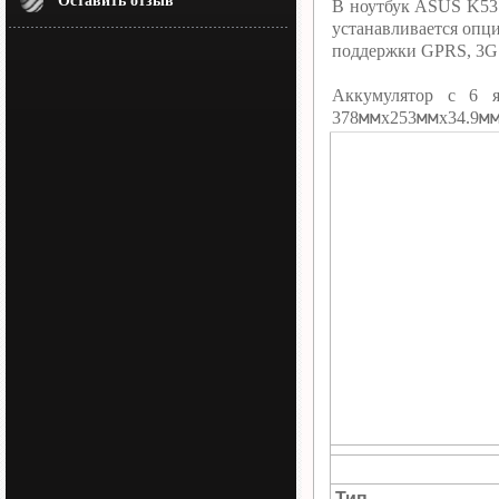
Оставить отзыв
В ноутбук ASUS K53SC
устанавливается опц
поддержки GPRS, 3G 
Аккумулятор c 6 
мм
мм
м
378
х253
х34.9
Тип