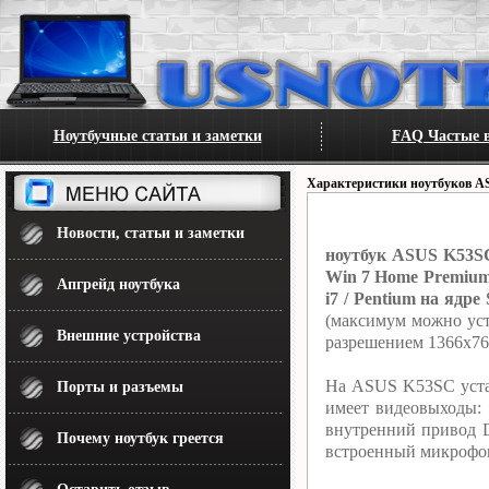
Ноутбучные статьи и заметки
FAQ Частые в
Характеристики ноутбуков A
Новости, статьи и заметки
ноутбук ASUS K53SC 
Win 7 Home Premium /
Апгрейд ноутбука
i7 / Pentium на ядре
(максимум можно уст
Внешние устройства
разрешением 1366x768
На ASUS K53SC уста
Порты и разъемы
имеет видеовыходы: 
внутренний привод D
Почему ноутбук греется
встроенный микрофон.