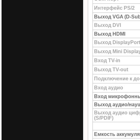
Интерфейс PS/2
Выход VGA (D-Sub
Выход DVI
Выход HDMI
Выход DisplayPor
Выход Mini Displa
Вход TV-in
Выход TV-out
Подключение к до
Вход аудио
Вход микрофонн
Выход аудио/нау
Выход аудио циф
(S/PDIF)
Емкость аккумуля