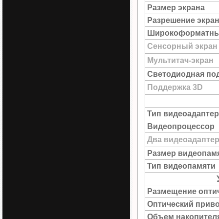
Размер экрана
Разрешение экра
Широкоформатны
Сенсорный экран
Мультитач-экран
Светодиодная под
Поддержка 3D
Тип видеоадаптер
Видеопроцессор
Два видеоадапте
Размер видеопам
Тип видеопамяти
Размещение опти
Оптический прив
Объем накопител