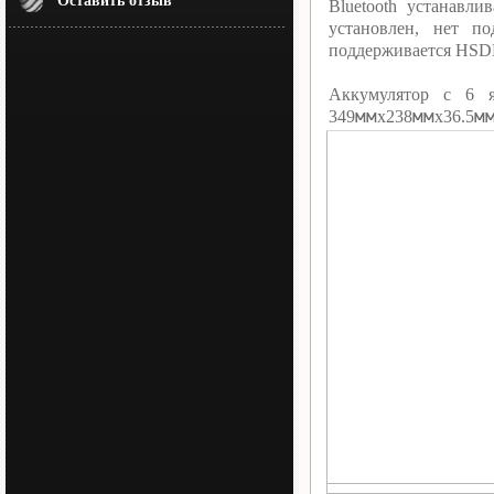
Оставить отзыв
Bluetooth устанавл
установлен, нет п
поддерживается HSD
Аккумулятор c 6 
мм
мм
м
349
х238
х36.5