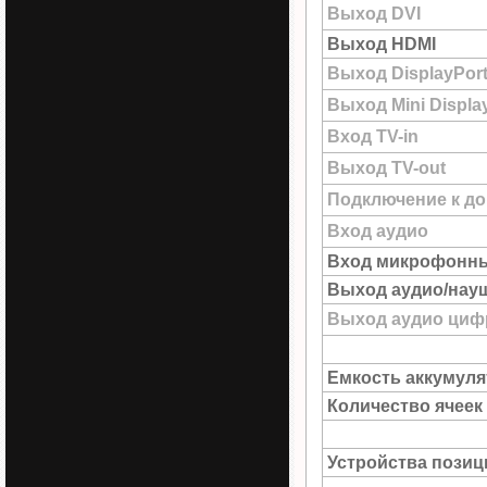
Выход DVI
Выход HDMI
Выход DisplayPor
Выход Mini Displa
Вход TV-in
Выход TV-out
Подключение к до
Вход аудио
Вход микрофонн
Выход аудио/нау
Выход аудио цифр
Емкость аккумуля
Количество ячеек
Устройства пози