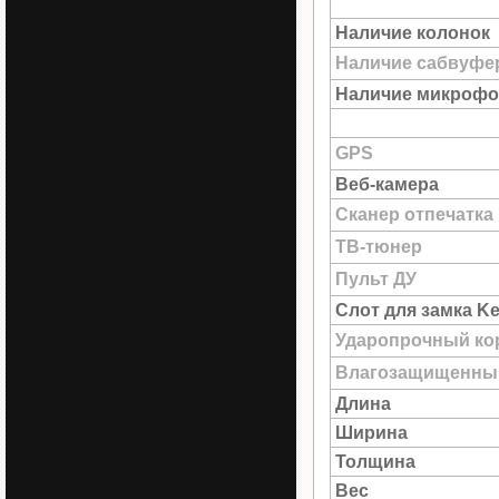
Наличие колонок
Наличие сабвуфе
Наличие микрофо
GPS
Веб-камера
Сканер отпечатка
ТВ-тюнер
Пульт ДУ
Слот для замка Ke
Ударопрочный ко
Влагозащищенны
Длина
Ширина
Толщина
Вес