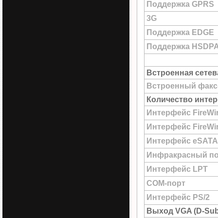
Поддержка GPRS
3G
Поддержка EDGE
Поддержка HSDP
Встроенная сетев
Встроенный факс
Количество интер
Интерфейс FireWi
Интерфейс FireWir
Интерфейс eSATA
Инфракрасный по
Интерфейс LPT
COM-порт
Интерфейс PS/2
Выход VGA (D-Sub