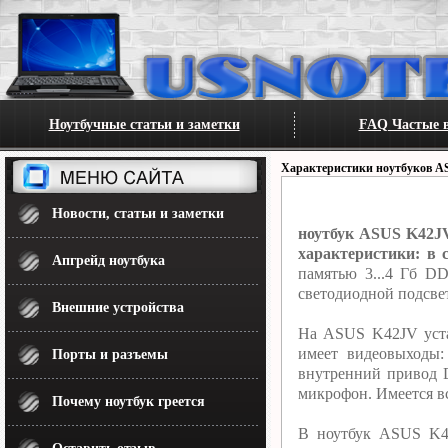
Ноутбучные статьи и заметки
FAQ Частые в
Характеристики ноутбуков A
Новости, статьи и заметки
ноутбук ASUS K42JV
характеристики: в с
Апгрейд ноутбука
памятью 3...4 Гб D
светодиодной подсве
Внешние устройства
На ASUS K42JV уста
имеет видеовыходы
Порты и разъемы
внутренний привод 
микрофон. Имеется вс
Почему ноутбук греется
В ноутбук ASUS K42