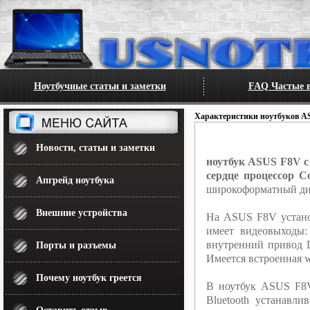
Ноутбучные статьи и заметки
FAQ Частые в
Характеристики ноутбуков A
Новости, статьи и заметки
ноутбук ASUS F8V с
сердце процессор C
Апгрейд ноутбука
широкоформатный дис
Внешние устройства
На ASUS F8V установ
имеет видеовыходы
внутренний привод 
Порты и разъемы
Имеется встроенная w
Почему ноутбук греется
В ноутбук ASUS F8V
Bluetooth устанавл