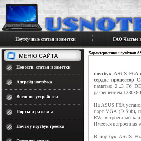
Ноутбучные статьи и заметки
FAQ Частые в
Характеристики ноутбуков A
Новости, статьи и заметки
ноутбук ASUS F6A с
сердце процессор C
Апгрейд ноутбука
памятью 2...3 Гб D
разрешением 1280x80
Внешние устройства
На ASUS F6A установ
порт VGA (D-Sub), 
Порты и разъемы
RW, встроенный кар
Имеется встроенная w
Почему ноутбук греется
В ноутбук ASUS F6A