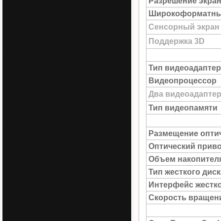
Разрешение экра
Широкоформатны
Сенсорный экран
Поддержка 3D
Тип видеоадаптер
Видеопроцессор
Два видеоадапте
Тип видеопамяти
Размещение опти
Оптический прив
Объем накопител
Тип жесткого диск
Интерфейс жестко
Скорость вращен