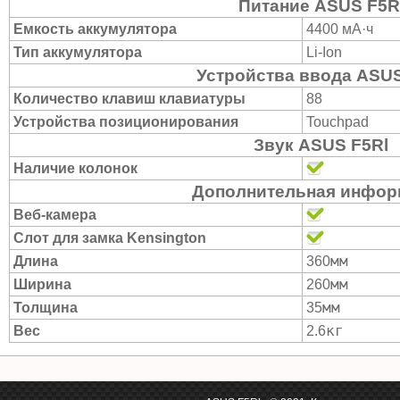
Питание ASUS F5R
Емкость аккумулятора
4400 мА·ч
Тип аккумулятора
Li-Ion
Устройства ввода ASUS
Количество клавиш клавиатуры
88
Устройства позиционирования
Touchpad
Звук ASUS F5Rl
Наличие колонок
Дополнительная инфор
Веб-камера
Слот для замка Kensington
мм
Длина
360
мм
Ширина
260
мм
Толщина
35
кг
Вес
2.6