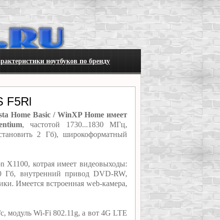
рактеристики ноутбуков по бренду
S F5Rl
sta Home Basic / WinXP Home имеет
entium
, частотой 1730...1830 МГц,
тановить 2 Гб), широкоформатный
n X1100, котрая имеет видеовыходы:
60 Гб, внутренний привод DVD-RW,
ики. Имеется встроенная web-камера,
, модуль Wi-Fi 802.11g, а вот 4G LTE