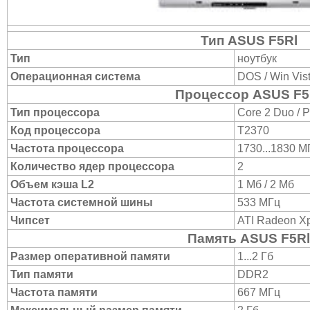
Тип ASUS F5Rl
Тип
ноутбук
Операционная система
DOS / Win Vis
Процессор ASUS F5
Тип процессора
Core 2 Duo / 
Код процессора
T2370
Частота процессора
1730...1830 М
Количество ядер процессора
2
Объем кэша L2
1 Мб / 2 Мб
Частота системной шины
533 МГц
Чипсет
ATI Radeon X
Память ASUS F5Rl
Размер оперативной памяти
1...2 Гб
Тип памяти
DDR2
Частота памяти
667 МГц