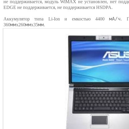
не поддерживается, модуль WiMAX не установлен, нет подд
EDGE не поддерживается, не поддерживается HSDPA.
мА/ч
Аккумулятор типа Li-Ion и емкостью 4400
. Г
мм
мм
мм
360
х260
х35
.