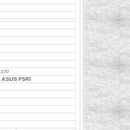
1100
 ASUS F5Rl