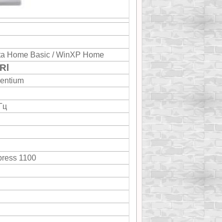
ta Home Basic / WinXP Home
Rl
Pentium
Гц
press 1100