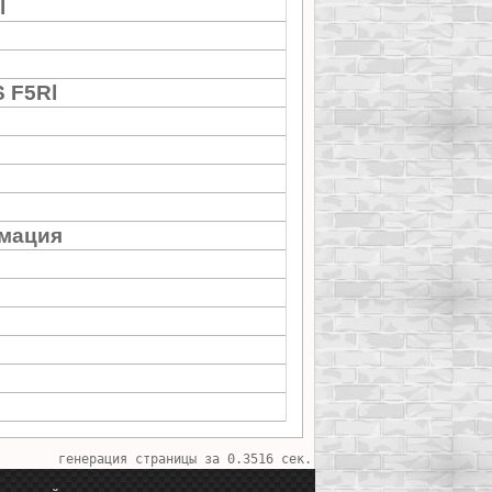
l
 F5Rl
мация
генерация страницы за 0.3516 сек.