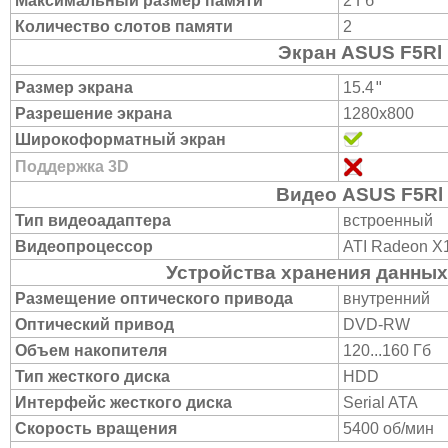
Максимальный размер памяти
2 Гб
Количество слотов памяти
2
Экран ASUS F5Rl
"
Размер экрана
15.4
Разрешение экрана
1280x800
Широкоформатный экран
Поддержка 3D
Видео ASUS F5Rl
Тип видеоадаптера
встроенный
Видеопроцессор
ATI Radeon X
Устройства хранения данных
Размещение оптического привода
внутренний
Оптический привод
DVD-RW
Объем накопителя
120...160 Гб
Тип жесткого диска
HDD
Интерфейс жесткого диска
Serial ATA
Скорость вращения
5400 об/мин