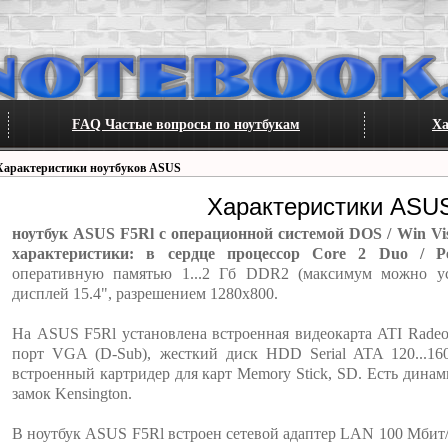
FAQ Частые вопросы по ноутбукам
Ха
Характеристики ноутбуков ASUS
Характеристики ASU
ноутбук ASUS F5Rl с операционной системой DOS / Win Vi
характеристики: в сердце процессор Core 2 Duo / P
оперативную памятью 1...2 Гб DDR2 (максимум можно ус
дисплей 15.4", разрешением 1280x800.
На ASUS F5Rl установлена встроенная видеокарта ATI Radeo
порт VGA (D-Sub), жесткий диск HDD Serial ATA 120...1
встроенный картридер для карт Memory Stick, SD. Есть динам
замок Kensington.
В ноутбук ASUS F5Rl встроен сетевой адаптер LAN 100 Мбит/с