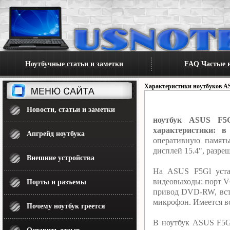
Ноутбучные статьи и заметки
FAQ Частые в
Характеристики ноутбуков A
Новости, статьи и заметки
ноутбук ASUS F5
характеристики: в
Апгрейд ноутбука
оперативную памят
дисплей 15.4", разре
Внешние устройства
На ASUS F5Gl уста
видеовыходы: порт VG
Порты и разъемы
привод DVD-RW, встр
микрофон. Имеется вс
Почему ноутбук греется
В ноутбук ASUS F5Gl