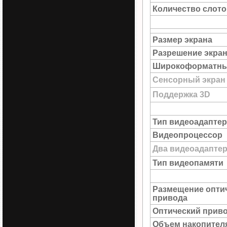
Количество слото
Размер экрана
Разрешение экра
Широкоформатны
Сенсорный экран
Поддержка 3D
Тип видеоадаптер
Видеопроцессор
Два видеоадапте
Тип видеопамяти
Размещение опти
привода
Оптический прив
Объем накопител