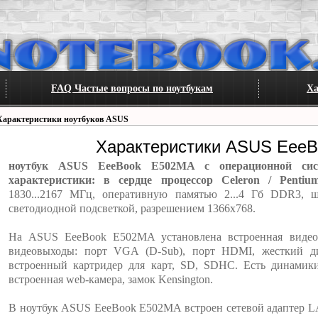
FAQ Частые вопросы по ноутбукам
Ха
Характеристики ноутбуков ASUS
Характеристики ASUS Eee
ноутбук ASUS EeeBook E502MA с операционной си
характеристики: в сердце процессор Celeron / Penti
1830...2167 МГц, оперативную памятью 2...4 Гб DDR3, 
светодиодной подсветкой, разрешением 1366x768.
На ASUS EeeBook E502MA установлена встроенная видеок
видеовыходы: порт VGA (D-Sub), порт HDMI, жесткий ди
встроенный картридер для карт, SD, SDHC. Есть динамик
встроенная web-камера, замок Kensington.
В ноутбук ASUS EeeBook E502MA встроен сетевой адаптер LAN