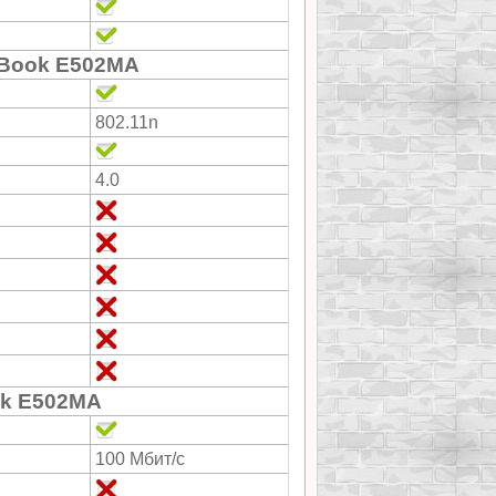
eBook E502MA
802.11n
4.0
k E502MA
100 Мбит/с