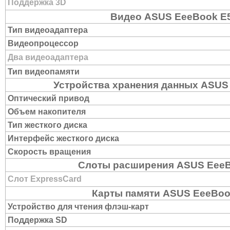
Поддержка 3D
Видео ASUS EeeBook E
Тип видеоадаптера
Видеопроцессор
Два видеоадаптера
Тип видеопамяти
Устройства хранения данных ASU
Оптический привод
Объем накопителя
Тип жесткого диска
Интерфейс жесткого диска
Скорость вращения
Слоты расширения ASUS Eee
Слот ExpressCard
Карты памяти ASUS EeeBo
Устройство для чтения флэш-карт
Поддержка SD