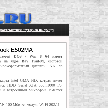
рактеристики ноутбуков по бренду
Book E502MA
стемой DOS / Win 8 64 имеет
um на ядре Bay Trail-M
, частотой
широкоформатный дисплей 15.6" со
арта Intel GMA HD, котрая имеет
ск HDD Serial ATA 500...1000 Гб,
и и встроенный микрофон. Имеется
 100 Мбит/с, модуль Wi-Fi 802.11n,