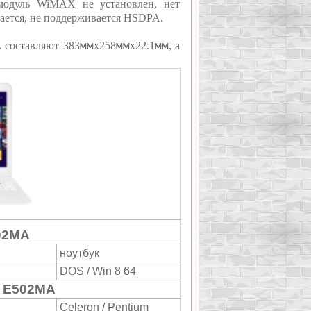
 модуль WiMAX не установлен, нет
ается, не поддерживается HSDPA.
мм
мм
мм
 составляют 383
х258
х22.1
, а
02MA
ноутбук
DOS / Win 8 64
 E502MA
Celeron / Pentium