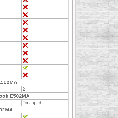
E502MA
2
Book E502MA
Touchpad
502MA