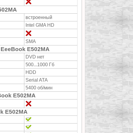
502MA
встроенный
Intel GMA HD
SMA
S EeeBook E502MA
DVD нет
500...1000 Гб
HDD
Serial ATA
5400 об/мин
Book E502MA
ok E502MA