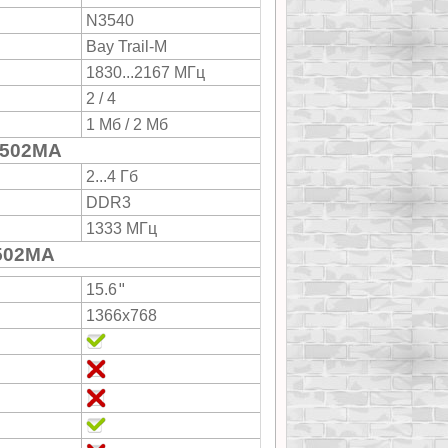
N3540
Bay Trail-M
1830...2167 МГц
2 / 4
1 Мб / 2 Мб
E502MA
2...4 Гб
DDR3
1333 МГц
502MA
"
15.6
1366x768