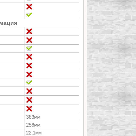
мация
мм
383
мм
258
мм
22.1