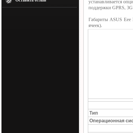
Оставить отзыв
устанавливается опц
поддержки GPRS, 3G 
Габариты ASUS Eee 
ячеек).
Тип
Операционная си