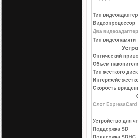
Тип видеоадаптер
Видеопроцессор
Два видеоадапте
Тип видеопамяти
Устр
Оптический прив
Объем накопител
Тип жесткого диск
Интерфейс жестко
Скорость вращен
Слот ExpressCard
Устройство для ч
Поддержка SD
Поддержка SDHC