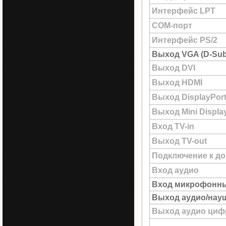
Интерфейс LPT
COM-порт
Интерфейс PS/2
Выход VGA (D-Sub
Выход DVI
Выход HDMI
Выход DisplayPor
Выход Mini Displa
Вход TV-in
Выход TV-out
Подключение к до
Вход аудио
Вход микрофонн
Выход аудио/нау
Выход аудио цифр