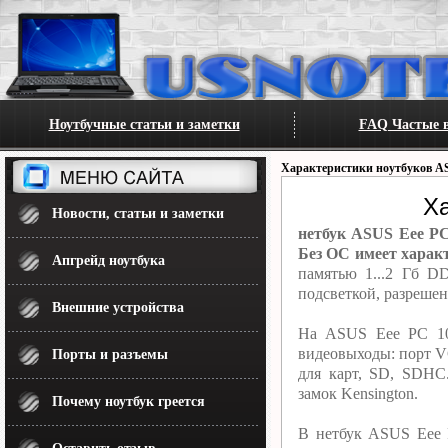
Ноутбучные статьи и заметки
FAQ Частые в
Характеристики ноутбуков A
Х
Новости, статьи и заметки
нетбук ASUS Eee PC
Без ОС имеет характ
Апгрейд ноутбука
памятью 1...2 Гб D
подсветкой, разреше
Внешние устройства
На ASUS Eee PC 100
видеовыходы: порт VG
Порты и разъемы
для карт, SD, SDHC
замок Kensington.
Почему ноутбук греется
В нетбук ASUS Eee P