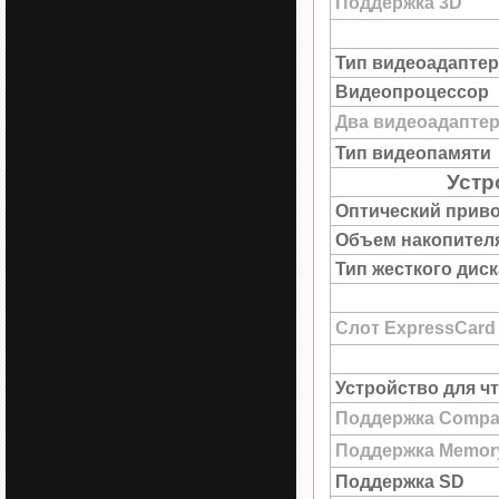
Поддержка 3D
Тип видеоадаптер
Видеопроцессор
Два видеоадапте
Тип видеопамяти
Устр
Оптический прив
Объем накопител
Тип жесткого диск
Слот ExpressCard
Устройство для ч
Поддержка Compac
Поддержка Memory
Поддержка SD