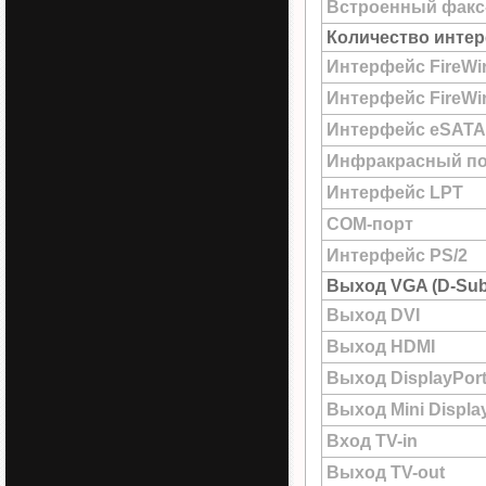
Встроенный факс
Количество интер
Интерфейс FireWi
Интерфейс FireWir
Интерфейс eSATA
Инфракрасный по
Интерфейс LPT
COM-порт
Интерфейс PS/2
Выход VGA (D-Sub
Выход DVI
Выход HDMI
Выход DisplayPor
Выход Mini Displa
Вход TV-in
Выход TV-out