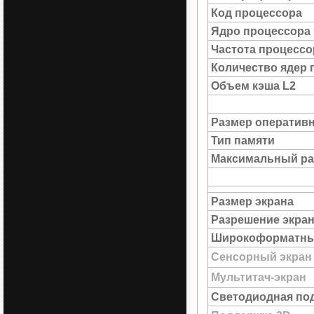
Код процессора
Ядро процессора
Частота процессо
Количество ядер 
Объем кэша L2
Размер оператив
Тип памяти
Максимальный ра
Размер экрана
Разрешение экра
Широкоформатны
Сенсорный экран
Мультитач-экран
Светодиодная под