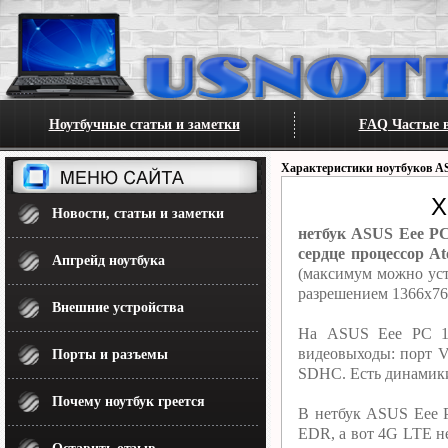
Ноутбучные статьи и заметки
FAQ Частые в
Характеристики ноутбуков A
Х
Новости, статьи и заметки
нетбук ASUS Eee PC
сердце процессор At
Апгрейд ноутбука
(максимум можно уст
разрешением 1366x76
Внешние устройства
На ASUS Eee PC 100
видеовыходы: порт V
Порты и разъемы
SDHC. Есть динамики
Почему ноутбук греется
В нетбук ASUS Eee P
EDR, а вот 4G LTE н