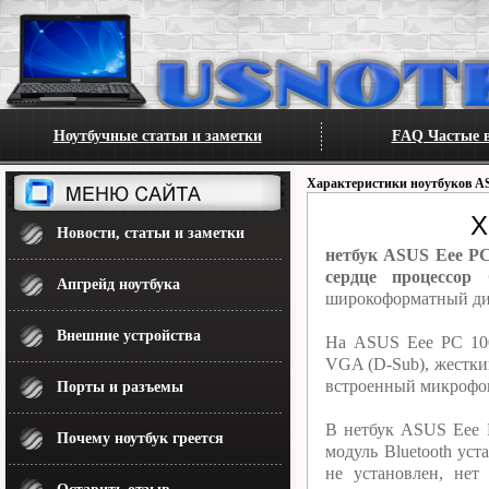
Ноутбучные статьи и заметки
FAQ Частые в
Характеристики ноутбуков A
Х
Новости, статьи и заметки
нетбук ASUS Eee PC
сердце процессор
Апгрейд ноутбука
широкоформатный дис
Внешние устройства
На ASUS Eee PC 100
VGA (D-Sub), жесткий
встроенный микрофон
Порты и разъемы
В нетбук ASUS Eee P
Почему ноутбук греется
модуль Bluetooth ус
не установлен, не