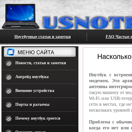
Ноутбучные статьи и заметки
FAQ Частые в
Насколько
Новости, статьи и заметки
Ноутбук с встрое
Апгрейд ноутбука
модемом. Это архи
антенны интегриро
Внешние устройства
такую машину от мод
Wi-Fi или USB-тете
сети в местах, где 
Порты и разъемы
нескольких уровней
Почему ноутбук греется
Проблема с обычны
когда его нет или 