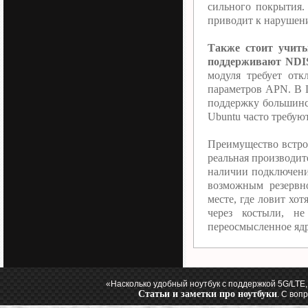
сильного покрытия.
приводит к нарушен
Также стоит учиты
поддерживают NDI
модуля требует от
параметров APN. В L
поддержку большинс
Ubuntu часто требуют
Преимущество встро
реальная производит
наличии подключения
возможным резервн
месте, где ловит хо
через костыли, н
переосмысленное яд
«Насколько удобный ноутбук с поддержкой 5G/LTE
Статьи и заметки про ноутбуки
. С воп