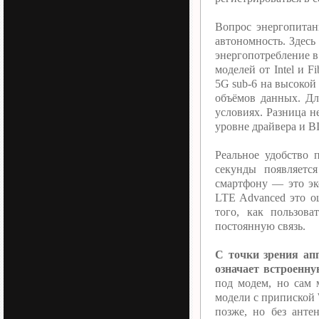
Вопрос энергопитан
автономность. Здесь
энергопотребление 
моделей от Intel и 
5G sub-6 на высокой
объёмов данных. Дл
условиях. Разница н
уровне драйвера и B
Реальное удобство 
секунды появляетс
смартфону — это эко
LTE Advanced это о
того, как пользова
постоянную связь.
С точки зрения апп
означает встроенну
под модем, но сам 
модели с припиской
позже, но без анте