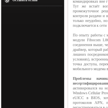
Оставить отзыв
командировках вне г
Тут же встаёт во
промежуточное реше
контроля раздачи и 
только неудобно, н
подключается к сети
По опыту работы с м
модули Fibocom L8
соединения выше, ч
драйвер, который раб
лишних посредников
условиях), встроенн
точка доступа, пере
мобильного модема в
Проблемы начин
несертифицированн
активировался на н
Windows Cellular Pro
eUICC в BIOS, хот
протоколов APN, п
регистрироваться в с