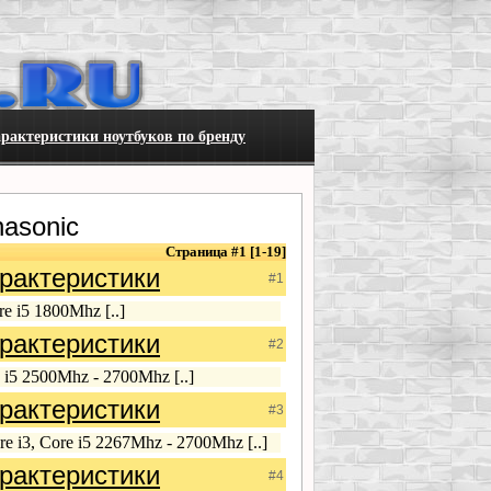
рактеристики ноутбуков по бренду
asonic
Страница #1 [1-19]
рактеристики
#1
e i5 1800Mhz [..]
рактеристики
#2
 i5 2500Mhz - 2700Mhz [..]
рактеристики
#3
e i3, Core i5 2267Mhz - 2700Mhz [..]
рактеристики
#4