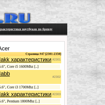
рактеристики ноутбуков по бренду
Acer
Страница #47 [2301-2350]
akk характеристики
#2301
6", Core i5 1600Mhz [..]
Mabb
#2302
6", Core i3 1700Mhz [..]
akk характеристики
#2303
6", Pentium 1800Mhz [..]